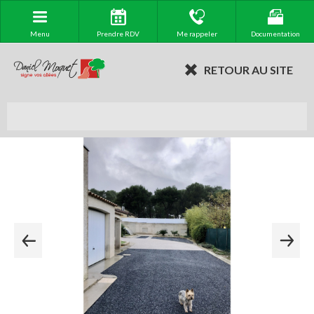
Menu
Prendre RDV
Me rappeler
Documentation
RETOUR AU SITE