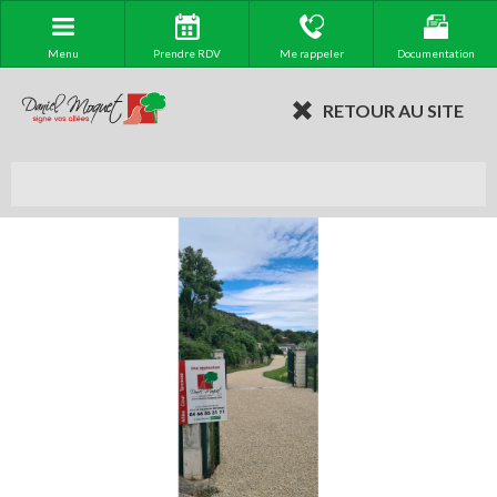
Menu
Prendre RDV
Me rappeler
Documentation
RETOUR AU SITE