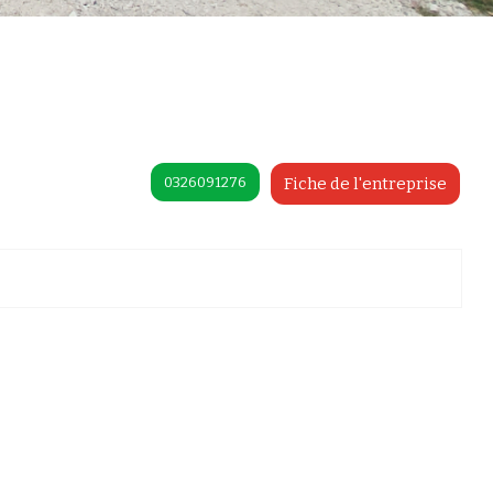
0326091276
Fiche de l'entreprise