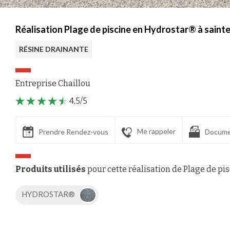
Réalisation Plage de piscine en Hydrostar® à sain
RÉSINE DRAINANTE
Entreprise Chaillou
4,5/5
Me rappeler
Prendre Rendez-vous
Docume
Produits utilisés
pour cette réalisation de Plage de pi
HYDROSTAR®
Axeptio consent
Plateforme de Gestion du Consentement : Personnalisez vos Options