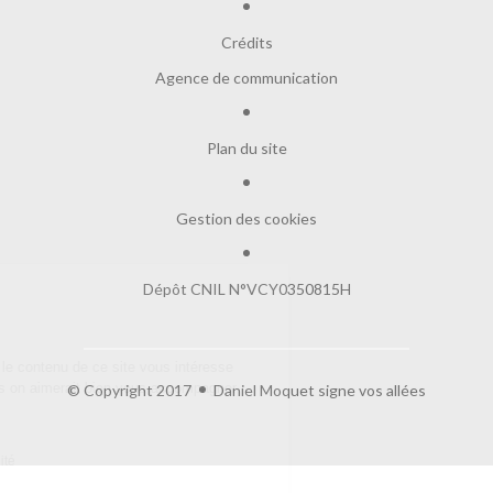
Crédits
Agence de communication
Plan du site
Gestion des cookies
Dépôt CNIL N°VCY0350815H
Salut c'est nous...
les Cookies !
On a attendu d'être sûrs que le contenu de ce site vous intéresse
avant de vous déranger, mais on aimerait bien vous accompagner
© Copyright 2017
Daniel Moquet signe vos allées
pendant votre visite...
C'est OK pour vous ?
Lire la politique de confidentialité