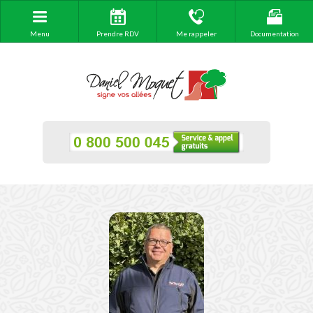
Menu
Prendre RDV
Me rappeler
Documentation