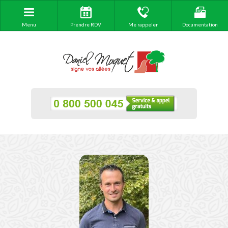
Menu
Prendre RDV
Me rappeler
Documentation