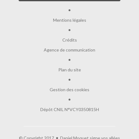
Mentions légales
Crédits
Agence de communication
Plan du site
Gestion des cookies
Dépôt CNIL N°VCY0350815H
Salut c'est nous...
les Cookies !
© Copyright 2017
Daniel Moquet signe vos allées