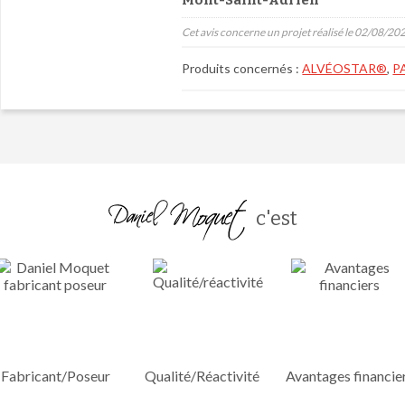
Mont-Saint-Adrien
Cet avis concerne un projet réalisé le 02/08/20
Produits concernés :
ALVÉOSTAR®
,
P
c'est
Fabricant/Poseur
Qualité/Réactivité
Avantages financie