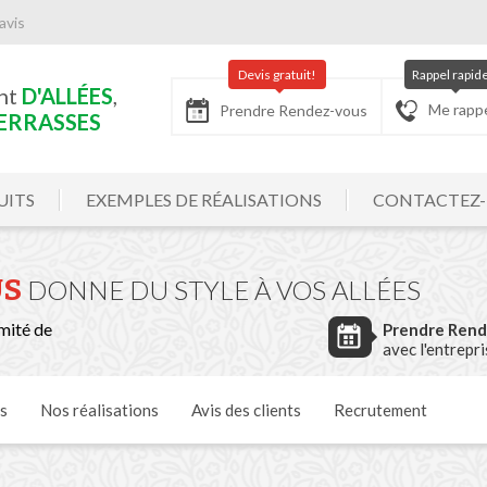
avis
Devis gratuit!
Rappel rapid
nt
D'ALLÉES
,
Me rapp
Prendre Rendez-vous
ERRASSES
UITS
EXEMPLES DE RÉALISATIONS
CONTACTEZ
US
DONNE DU STYLE À VOS ALLÉES
mité de
Prendre Ren
avec l'entrepr
s
Nos
réalisations
Avis
des clients
Recrutement