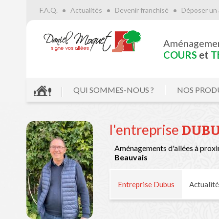
F.A.Q.
Actualités
Devenir franchisé
Déposer un 
Aménageme
COURS
et
T
QUI SOMMES-NOUS ?
NOS PROD
l'entreprise
DUB
Aménagements d'allées à proxi
Beauvais
Entreprise Dubus
Actualité