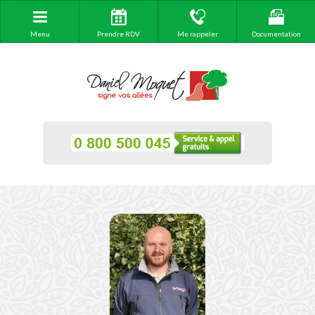
Menu
Prendre RDV
Me rappeler
Documentation