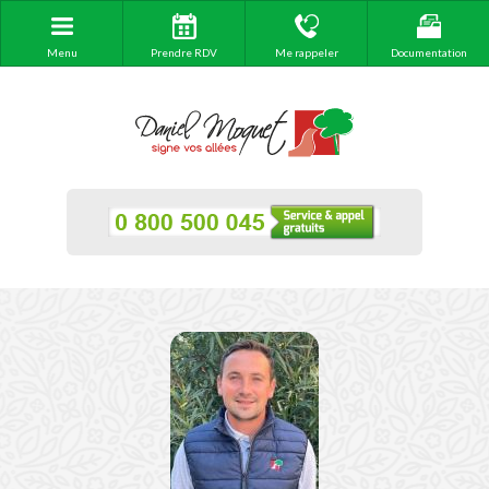
Menu
Prendre RDV
Me rappeler
Documentation