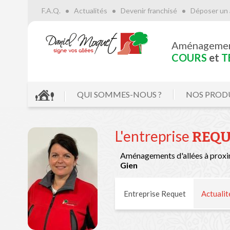
F.A.Q.
Actualités
Devenir franchisé
Déposer un 
Aménageme
COURS
et
T
QUI SOMMES-NOUS ?
NOS PROD
L'entreprise
REQU
Aménagements d'allées à proxi
Gien
Entreprise Requet
Actualit