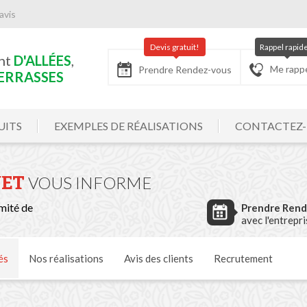
avis
Devis gratuit!
Rappel rapid
nt
D'ALLÉES
,
Me rapp
Prendre Rendez-vous
ERRASSES
UITS
EXEMPLES DE RÉALISATIONS
CONTACTEZ
ET
VOUS INFORME
mité de
Prendre Ren
avec l'entrepr
és
Nos
réalisations
Avis
des clients
Recrutement