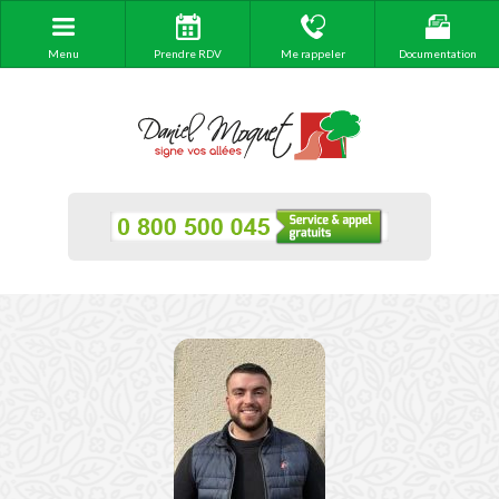
Menu
Prendre RDV
Me rappeler
Documentation