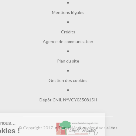
Mentions légales
Crédits
Agence de communication
Plan du site
Gestion des cookies
Dépôt CNIL N°VCY0350815H
Salut c'est nous...
© Copyright 2017
Daniel Moquet signe vos allées
les Cookies !