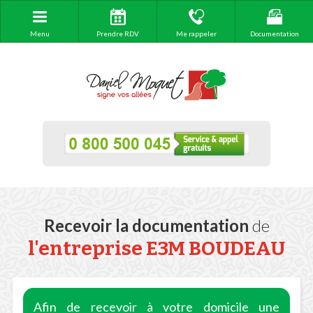
Menu
Prendre RDV
Me rappeler
Documentation
Recevoir la documentation
de
l'entreprise E3M BOUDEAU
Afin de recevoir à votre domicile une