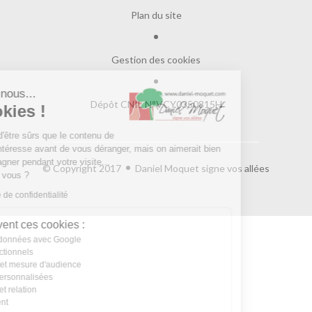
Plan du site
Gestion des cookies
Salut c'est nous...
Dépôt CNIL N°VCY0350815H
les Cookies !
On a attendu d'être sûrs que le contenu de
ce site vous intéresse avant de vous déranger, mais on aimerait bien
vous accompagner pendant votre visite...
© Copyright 2017
Daniel Moquet signe vos allées
C'est OK pour vous ?
Lire la politique de confidentialité
À quoi servent ces cookies :
Partage de données avec Google
Cookies fonctionnels
Statistiques et mesure d'audience
Annonces personnalisées
Expérience et relation
Relation client