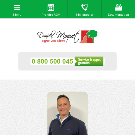
Menu
Prendre RDV
Me rappeler
Documentation