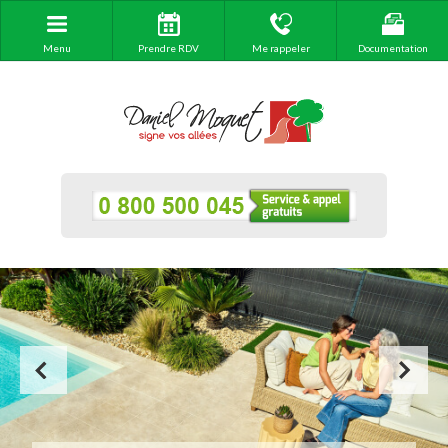
Menu
Prendre RDV
Me rappeler
Documentation