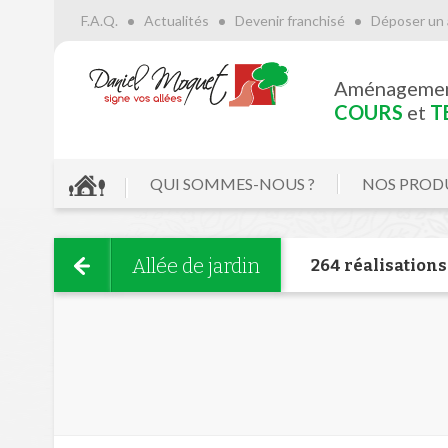
F.A.Q.
Actualités
Devenir franchisé
Déposer un 
Aménageme
COURS
et
T
QUI SOMMES-NOUS ?
NOS PROD
Allée de jardin
264 réalisations