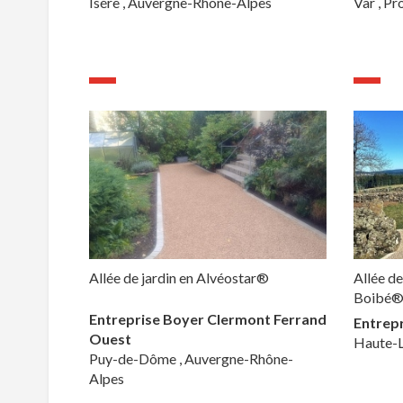
Isére , Auvergne-Rhône-Alpes
Var , P
Allée de jardin en Alvéostar®
Allée de
Boibé
Entreprise Boyer Clermont Ferrand
Entrepr
Ouest
Haute-L
Puy-de-Dôme , Auvergne-Rhône-
Alpes