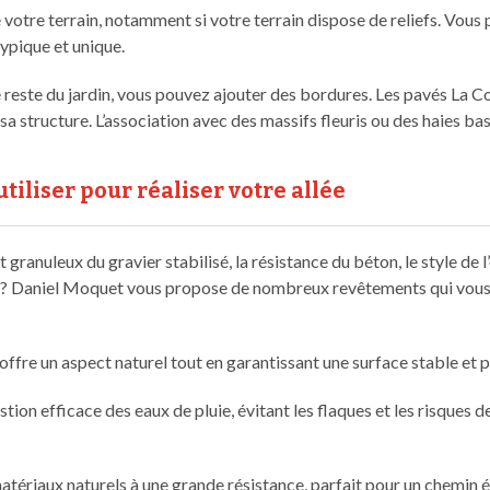
votre terrain, notamment si votre terrain dispose de reliefs. Vous 
typique et unique.
 le reste du jardin, vous pouvez ajouter des bordures. Les pavés L
a structure. L’association avec des massifs fleuris ou des haies bas
iliser pour réaliser votre allée
 granuleux du gravier stabilisé, la résistance du béton, le style de
er ? Daniel Moquet vous propose de nombreux revêtements qui vous 
ffre un aspect naturel tout en garantissant une surface stable et pr
tion efficace des eaux de pluie, évitant les flaques et les risques d
atériaux naturels à une grande résistance, parfait pour un chemin él