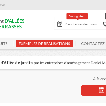
avis
Devis gratuit!
nt
D'ALLÉES
,
Prendre Rendez-vous
ERRASSES
UITS
EXEMPLES DE RÉALISATIONS
CONTACTEZ
par les entreprises d'aménagement Daniel 
 d'Allée de jardin
A la re