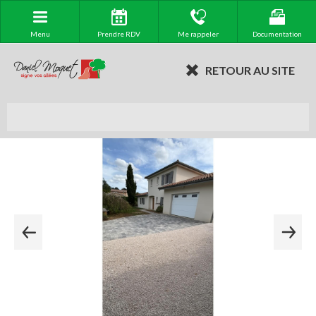
Menu
Prendre RDV
Me rappeler
Documentation
RETOUR AU SITE