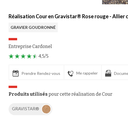
Réalisation Cour en Gravistar® Rose rouge - Allier 
GRAVIER GOUDRONNÉ
Entreprise Cardonel
4,5/5
Me rappeler
Prendre Rendez-vous
Docume
Produits utilisés
pour cette réalisation de Cour
GRAVISTAR®
Axeptio consent
Plateforme de Gestion du Consentement : Personnalisez vos Options