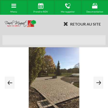
Menu
Prendre RDV
Me rappeler
Documentation
RETOUR AU SITE