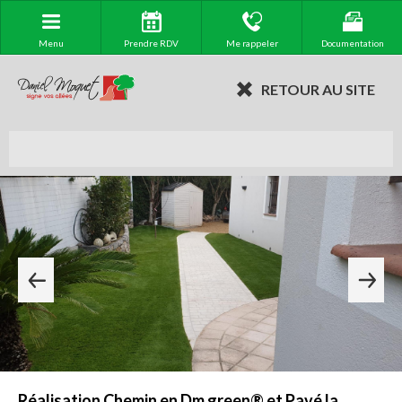
Menu
Prendre RDV
Me rappeler
Documentation
RETOUR AU SITE
Réalisation Chemin en Dm green® et Pavé la