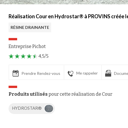
Réalisation Cour en Hydrostar® à PROVINS créée l
RÉSINE DRAINANTE
Entreprise Pichot
4,5/5
Me rappeler
Prendre Rendez-vous
Docume
Produits utilisés
pour cette réalisation de Cour
HYDROSTAR®
Axeptio consent
Plateforme de Gestion du Consentement : Personnalisez vos Options