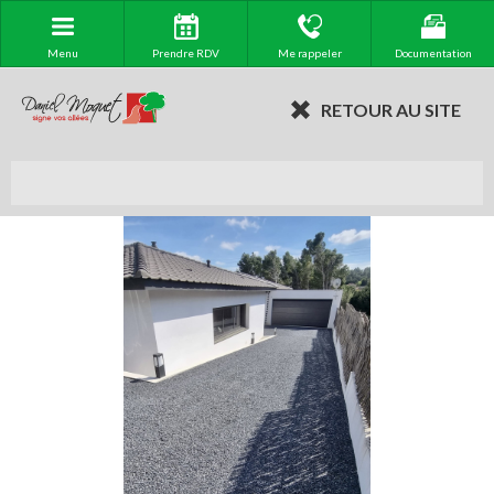
Menu
Prendre RDV
Me rappeler
Documentation
RETOUR AU SITE