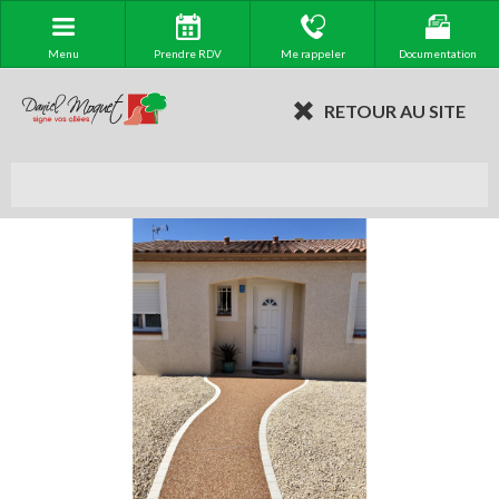
Menu
Prendre RDV
Me rappeler
Documentation
RETOUR AU SITE