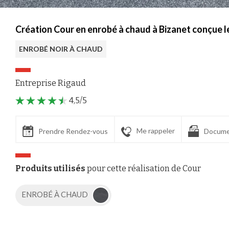
Création Cour en enrobé à chaud à Bizanet conçue 
ENROBÉ NOIR À CHAUD
Entreprise Rigaud
4,5/5
Me rappeler
Prendre Rendez-vous
Docume
Produits utilisés
pour cette réalisation de Cour
ENROBÉ À CHAUD
Axeptio consent
Plateforme de Gestion du Consentement : Personnalisez vos Options