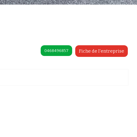
0468496857
Fiche de l'entreprise