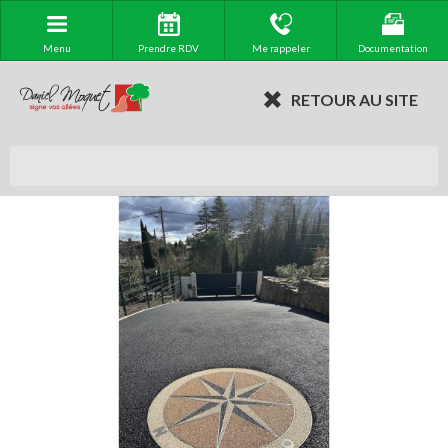
Menu
Prendre RDV
Me rappeler
Documentation
RETOUR AU SITE