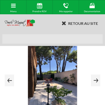
Menu
Prendre RDV
Me rappeler
Documentation
RETOUR AU SITE