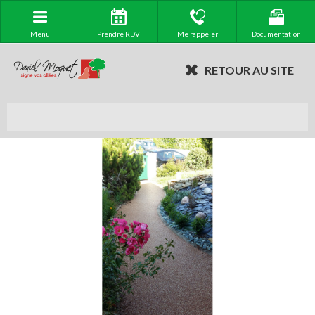
Menu
Prendre RDV
Me rappeler
Documentation
RETOUR AU SITE