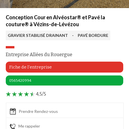
Conception Cour en Alvéostar® et Pavé la
couture® à Vézins-de-Lévézou
GRAVIER STABILISÉ DRAINANT
-
PAVÉ BORDURE
Entreprise Allées du Rouergue
Fiche de l'entreprise
0565420994
4,5/5
Prendre Rendez-vous
Me rappeler