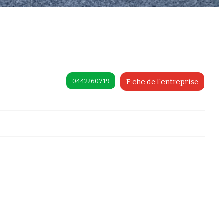
0442260719
Fiche de l'entreprise