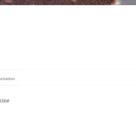
ntation
scine