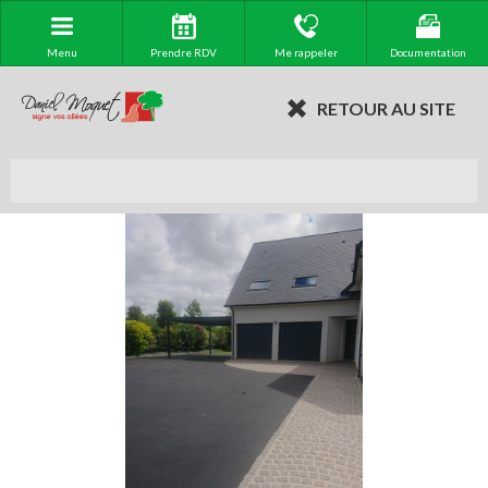
Menu
Prendre RDV
Me rappeler
Documentation
RETOUR AU SITE