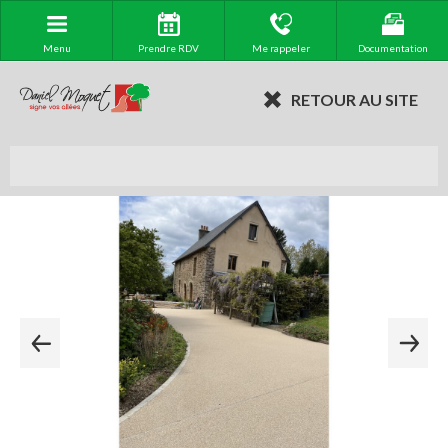
Menu
Prendre RDV
Me rappeler
Documentation
RETOUR AU SITE