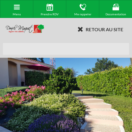
Menu
Prendre RDV
Me rappeler
Documentation
RETOUR AU SITE