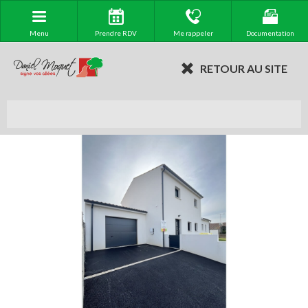
Menu
Prendre RDV
Me rappeler
Documentation
RETOUR AU SITE