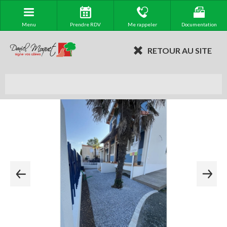
Menu
Prendre RDV
Me rappeler
Documentation
RETOUR AU SITE