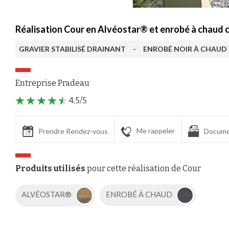
Réalisation Cour en Alvéostar® et enrobé à chaud 
GRAVIER STABILISÉ DRAINANT
-
ENROBÉ NOIR À CHAUD
Entreprise Pradeau
4,5/5
Me rappeler
Prendre Rendez-vous
Docume
Produits utilisés
pour cette réalisation de Cour
ALVÉOSTAR®
ENROBÉ À CHAUD
Axeptio consent
Plateforme de Gestion du Consentement : Personnalisez vos Options