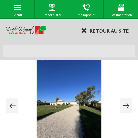
Menu
Prendre RDV
Me rappeler
Documentation
RETOUR AU SITE