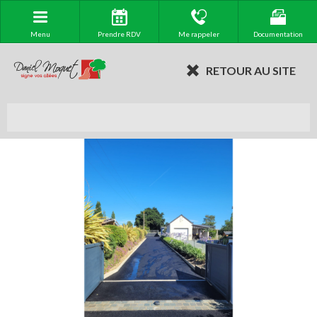
Menu
Prendre RDV
Me rappeler
Documentation
RETOUR AU SITE