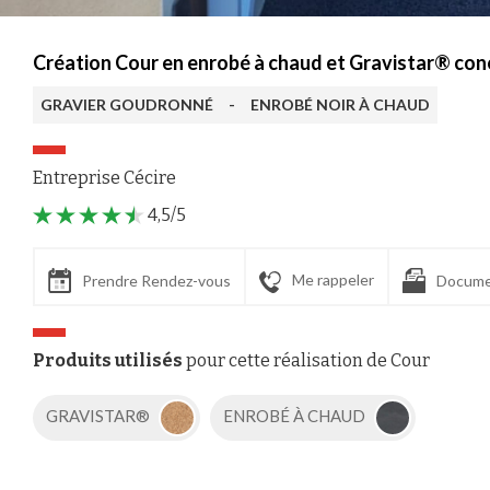
Création Cour en enrobé à chaud et Gravistar® con
GRAVIER GOUDRONNÉ
-
ENROBÉ NOIR À CHAUD
Entreprise Cécire
4,5/5
Me rappeler
Prendre Rendez-vous
Docume
Produits utilisés
pour cette réalisation de Cour
GRAVISTAR®
ENROBÉ À CHAUD
Axeptio consent
Plateforme de Gestion du Consentement : Personnalisez vos Options