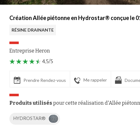
Création Allée piétonne en Hydrostar® conçue le 
RÉSINE DRAINANTE
Entreprise Heron
4,5/5
Me rappeler
Prendre Rendez-vous
Docume
Produits utilisés
pour cette réalisation d'Allée piéton
HYDROSTAR®
Axeptio consent
Plateforme de Gestion du Consentement : Personnalisez vos Options