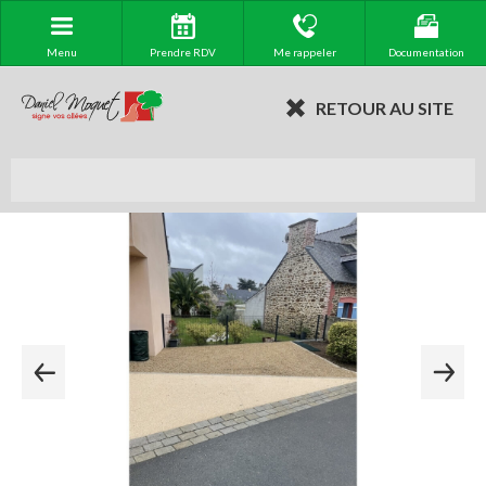
Menu
Prendre RDV
Me rappeler
Documentation
RETOUR AU SITE