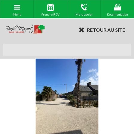
Menu
Prendre RDV
Me rappeler
Documentation
RETOUR AU SITE