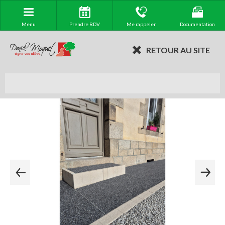
Menu
Prendre RDV
Me rappeler
Documentation
RETOUR AU SITE