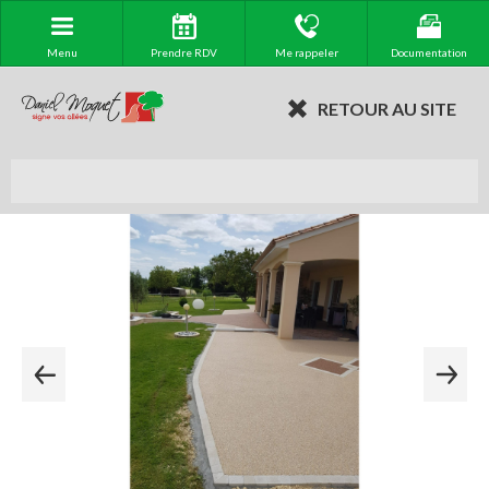
Menu
Prendre RDV
Me rappeler
Documentation
RETOUR AU SITE