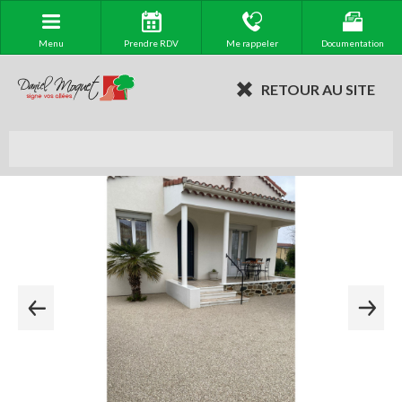
Menu
Prendre RDV
Me rappeler
Documentation
RETOUR AU SITE