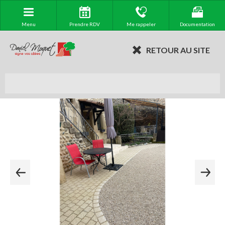
Menu
Prendre RDV
Me rappeler
Documentation
RETOUR AU SITE