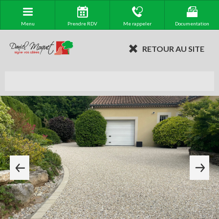
Menu
Prendre RDV
Me rappeler
Documentation
RETOUR AU SITE