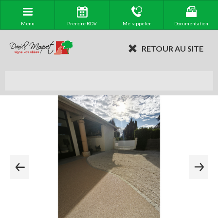
Menu
Prendre RDV
Me rappeler
Documentation
RETOUR AU SITE