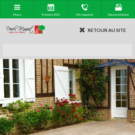
Menu
Prendre RDV
Me rappeler
Documentation
RETOUR AU SITE