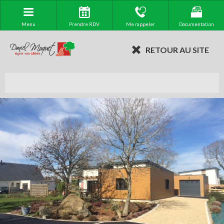
Menu
Prendre RDV
Me rappeler
Documentation
RETOUR AU SITE