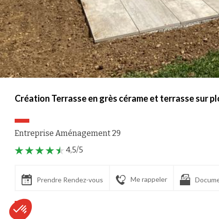
Création Terrasse en grès cérame et terrasse sur p
Entreprise Aménagement 29
4,5/5
Me rappeler
Prendre Rendez-vous
Docume
Axeptio consent
Plateforme de Gestion du Consentement : Personnalisez vos Options
Notre plateforme vous permet d'adapter et de gérer vos paramètres de confident