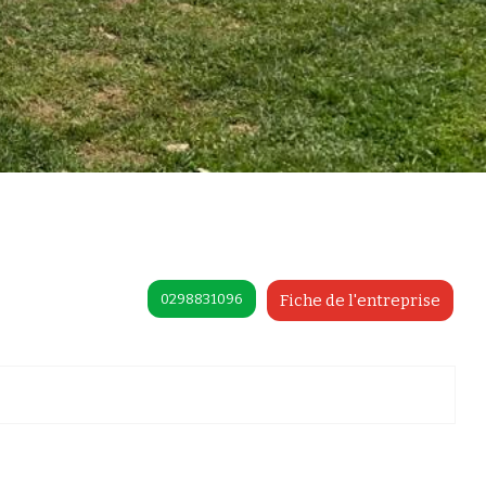
0298831096
Fiche de l'entreprise
préférences pour contrôler la manière dont vos informations sont manipulées.